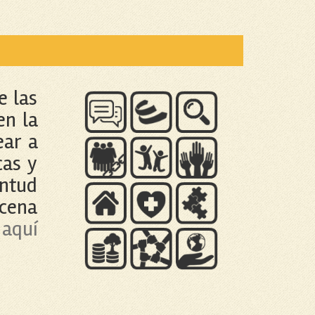
e las
en la
ear a
cas y
entud
ocena
 aquí